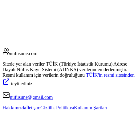
nufusune
.com
Sitede yer alan veriler TÜİK (Türkiye İstatistik Kurumu) Adrese
Dayalı Nüfus Kayıt Sistemi (ADNKS) verilerinden derlenmiştir.
Resmi kullanım için verilerin doğruluğunu
TÜİK'in resmi sitesinden
teyit ediniz.
nufusune@gmail.com
Hakkımızda
İletişim
Gizlilik Politikası
Kullanım Şartları