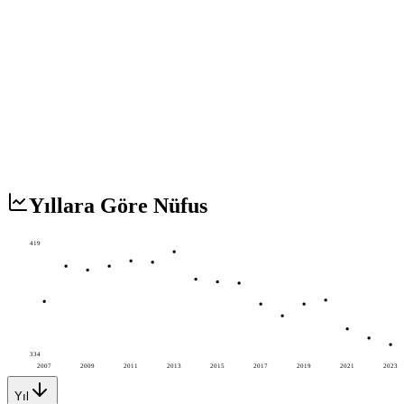
Yıllara Göre Nüfus
419
334
2007
2009
2011
2013
2015
2017
2019
2021
2023
Yıl