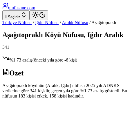
nufusune
.com
İl Seçiniz
Türkiye Nüfusu
/
Iğdır
Nüfusu
/
Aralık
Nüfusu
/
Aşağıtopraklı
Aşağıtopraklı
Köyü Nüfusu,
Iğdır
Aralık
341
%
1,73
azalış
(önceki yıla göre
-6
kişi)
Özet
Aşağıtopraklı köyünün (Aralık, Iğdır) nüfusu 2025 yılı ADNKS
verilerine göre 341 kişidir, geçen yıla göre %1.73 azalış gösterdi. Bu
nüfusun 183 kişisi erkek, 158 kişisi kadındır.