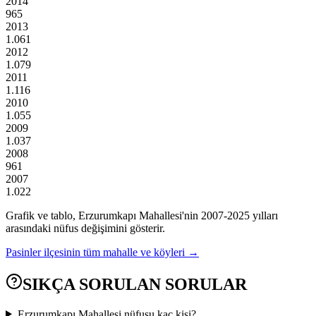
2014
965
2013
1.061
2012
1.079
2011
1.116
2010
1.055
2009
1.037
2008
961
2007
1.022
Grafik ve tablo,
Erzurumkapı
Mahallesi'nin
2007
-
2025
yılları
arasındaki nüfus değişimini gösterir.
Pasinler
ilçesinin tüm mahalle ve köyleri →
SIKÇA SORULAN SORULAR
Erzurumkapı Mahallesi nüfusu kaç kişi?