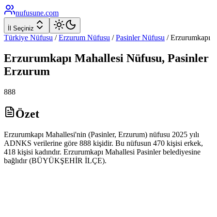
nufusune
.com
İl Seçiniz
Türkiye Nüfusu
/
Erzurum
Nüfusu
/
Pasinler
Nüfusu
/
Erzurumkapı
Erzurumkapı
Mahallesi Nüfusu,
Pasinler
Erzurum
888
Özet
Erzurumkapı Mahallesi'nin (Pasinler, Erzurum) nüfusu 2025 yılı
ADNKS verilerine göre 888 kişidir. Bu nüfusun 470 kişisi erkek,
418 kişisi kadındır. Erzurumkapı Mahallesi Pasinler belediyesine
bağlıdır (BÜYÜKŞEHİR İLÇE).