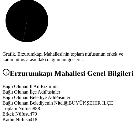
Grafik,
Erzurumkapı
Mahallesi'nin toplam nüfusunun erkek ve
kadın nüfus arasındaki dağılımını gösterir.
Erzurumkapı
Mahallesi Genel Bilgileri
Bağlı Olunan İl Adı
Erzurum
Bağlı Olunan İlçe Adı
Pasinler
Bağlı Olunan Belediye Adı
Pasinler
Bağlı Olunan Belediyenin Niteliği
BÜYÜKŞEHİR İLÇE
Toplam Nüfusu
888
Erkek Nüfusu
470
Kadın Nüfusu
418