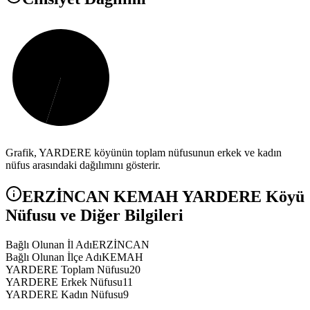
Grafik,
YARDERE
köyünün toplam nüfusunun erkek ve kadın
nüfus arasındaki dağılımını gösterir.
ERZİNCAN
KEMAH
YARDERE
Köyü
Nüfusu ve Diğer Bilgileri
Bağlı Olunan İl Adı
ERZİNCAN
Bağlı Olunan İlçe Adı
KEMAH
YARDERE Toplam Nüfusu
20
YARDERE Erkek Nüfusu
11
YARDERE Kadın Nüfusu
9