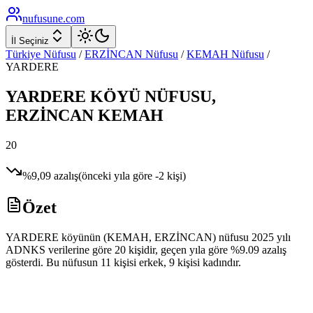
nufusune
.com
İl Seçiniz
Türkiye Nüfusu
/
ERZİNCAN
Nüfusu
/
KEMAH
Nüfusu
/
YARDERE
YARDERE
KÖYÜ NÜFUSU,
ERZİNCAN
KEMAH
20
%
9,09
azalış
(önceki yıla göre
-2
kişi)
Özet
YARDERE köyünün (KEMAH, ERZİNCAN) nüfusu 2025 yılı
ADNKS verilerine göre 20 kişidir, geçen yıla göre %9.09 azalış
gösterdi. Bu nüfusun 11 kişisi erkek, 9 kişisi kadındır.